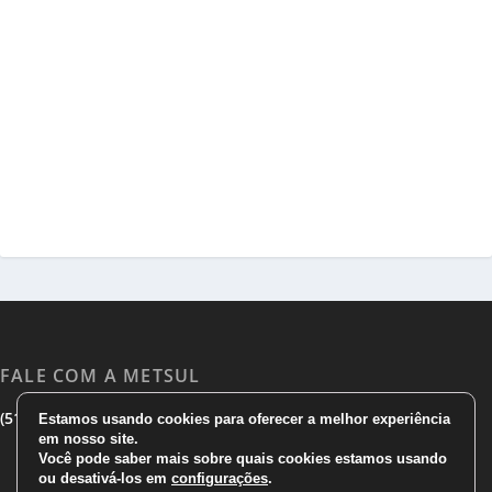
FALE COM A METSUL
|
|
(51) 3533 1983
(51)3785 7752
comercial@metsul.com
Estamos usando cookies para oferecer a melhor experiência
em nosso site.
Você pode saber mais sobre quais cookies estamos usando
ou desativá-los em
configurações
.