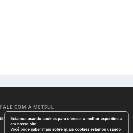
FALE COM A METSUL
|
|
(51) 3533 1983
(51)3785 7752
comercial@metsul.com
Estamos usando cookies para oferecer a melhor experiência
em nosso site.
Você pode saber mais sobre quais cookies estamos usando