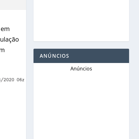
o em
culação
em
ANÚNCIOS
Anúncios