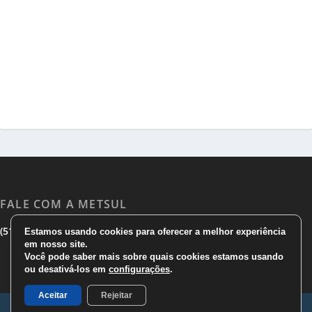
FALE COM A METSUL
|
|
(51) 3533 1983
(51)3785 7752
comercial@metsul.com
Estamos usando cookies para oferecer a melhor experiência
em nosso site.
Você pode saber mais sobre quais cookies estamos usando
ou desativá-los em
configurações
.
Aceitar
Rejeitar