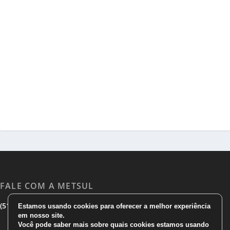
FALE COM A METSUL
|
|
(51) 3533 1983
(51)3785 7752
comercial@metsul.com
Estamos usando cookies para oferecer a melhor experiência
em nosso site.
Você pode saber mais sobre quais cookies estamos usando