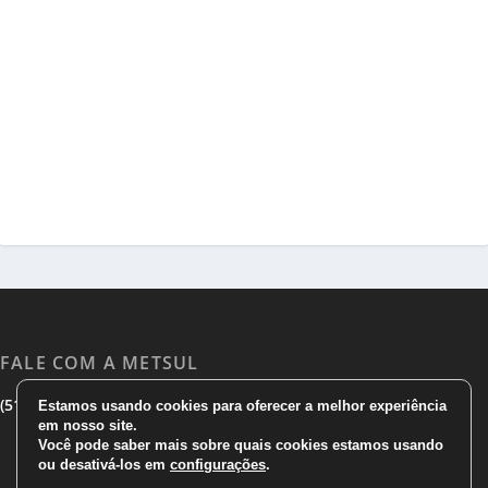
FALE COM A METSUL
|
|
(51) 3533 1983
(51)3785 7752
comercial@metsul.com
Estamos usando cookies para oferecer a melhor experiência
em nosso site.
Você pode saber mais sobre quais cookies estamos usando
ou desativá-los em
configurações
.