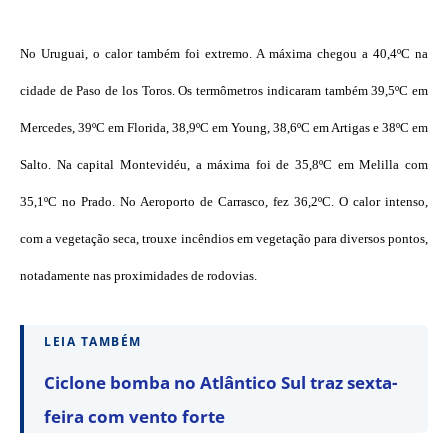
No Uruguai, o calor também foi extremo. A máxima chegou a 40,4ºC na
cidade de Paso de los Toros. Os termômetros indicaram também 39,5ºC em
Mercedes, 39ºC em Florida, 38,9ºC em Young, 38,6ºC em Artigas e 38ºC em
Salto. Na capital Montevidéu, a máxima foi de 35,8ºC em Melilla com
35,1ºC no Prado. No Aeroporto de Carrasco, fez 36,2ºC. O calor intenso,
com a vegetação seca, trouxe incêndios em vegetação para diversos pontos,
notadamente nas proximidades de rodovias.
LEIA TAMBÉM
Ciclone bomba no Atlântico Sul traz sexta-
feira com vento forte