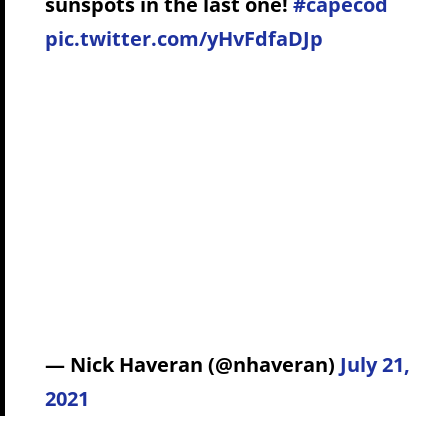
sunspots in the last one!
#capecod
pic.twitter.com/yHvFdfaDJp
— Nick Haveran (@nhaveran)
July 21,
2021