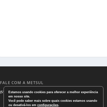
FALE COM A METSUL
|
|
(51) 3533 1983
(51)3785 7752
comercial@metsul.com
Estamos usando cookies para oferecer a melhor experiência
em nosso site.
Você pode saber mais sobre quais cookies estamos usando
ou desativá-los em
configurações
.