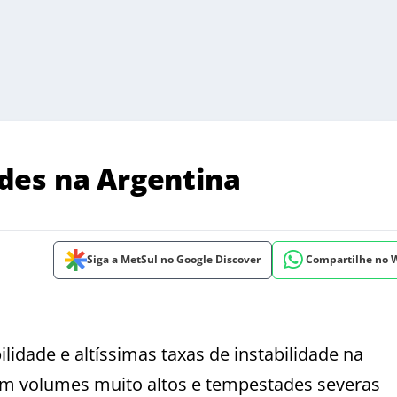
des na Argentina
Siga a MetSul no Google Discover
Compartilhe no
idade e altíssimas taxas de instabilidade na
em volumes muito altos e tempestades severas