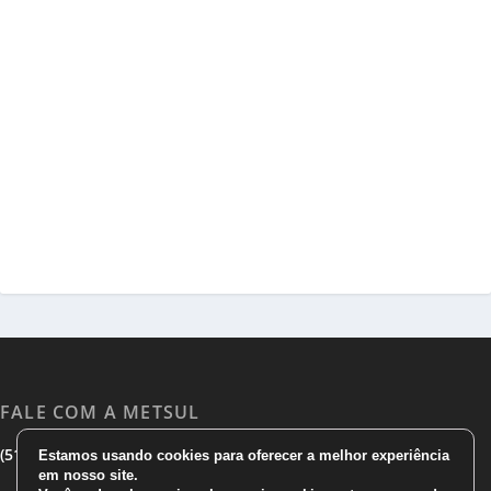
FALE COM A METSUL
|
|
(51) 3533 1983
(51)3785 7752
comercial@metsul.com
Estamos usando cookies para oferecer a melhor experiência
em nosso site.