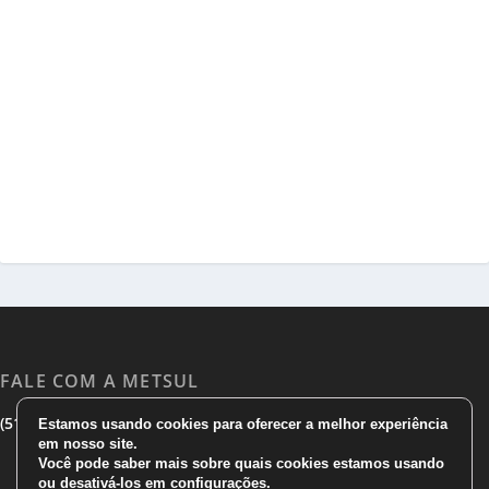
FALE COM A METSUL
|
|
(51) 3533 1983
(51)3785 7752
comercial@metsul.com
Estamos usando cookies para oferecer a melhor experiência
em nosso site.
Você pode saber mais sobre quais cookies estamos usando
ou desativá-los em
configurações
.