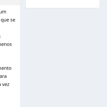
 um
 que se
s
menos
mento
ara
a vez