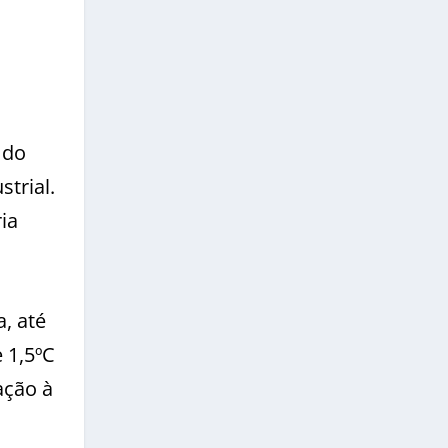
 do
trial.
ia
, até
 1,5ºC
ação à