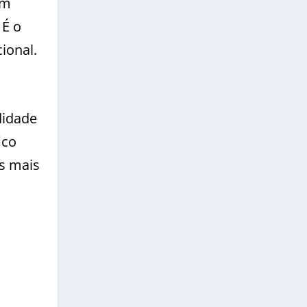
em
 É o
ional.
didade
ico
s mais