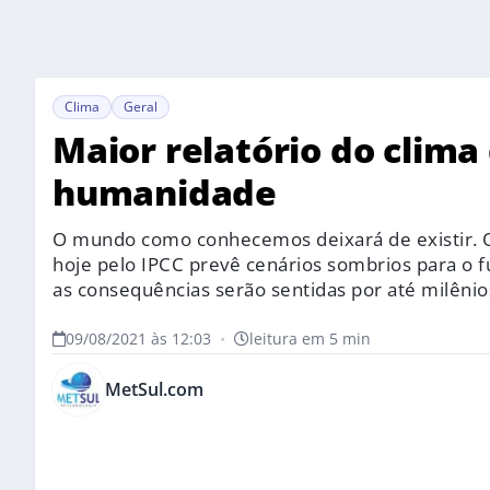
Clima
Geral
Maior relatório do clima d
humanidade
O mundo como conhecemos deixará de existir. O 
hoje pelo IPCC prevê cenários sombrios para o f
as consequências serão sentidas por até milênios
09/08/2021 às 12:03
•
leitura em 5 min
MetSul.com