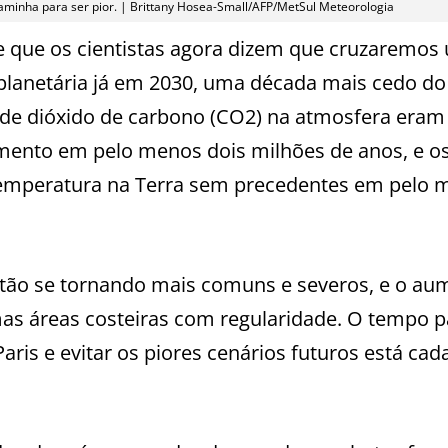
aminha para ser pior. | Brittany Hosea-Small/AFP/MetSul Meteorologia
 que os cientistas agora dizem que cruzaremos
 planetária já em 2030, uma década mais cedo do
de dióxido de carbono (CO2) na atmosfera eram
ento em pelo menos dois milhões de anos, e o
temperatura na Terra sem precedentes em pelo 
stão se tornando mais comuns e severos, e o au
mas áreas costeiras com regularidade. O tempo p
ris e evitar os piores cenários futuros está cad