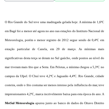
O Rio Grande do Sul teve uma madrugada gelada hoje. A mínima de 1,6ºC
em Bagé foi a menor até agora no ano nas estações do Instituto Nacional de
Meteorologia, porém o menor registro de 2012 segue sendo de 0,4ºC em
estação particular de Canela, em 29 de março. As mínimas mais
significativas desta terça se deram no Sul gaúcho, onde pontos ao nível do
mar tiveram mais frio que a Serra. Em Pelotas, a mínima chegou a 5,3ºC no
campus da Ufpel. O Chuí teve 4,2ºC e Jaguarão 4,4ºC. Rio Grande, cidade
costeira, onde o frio costuma ser menos intenso pela influência do mar, teve
impressionantes 4,2ºC, marca incrivelmente baixa para esta época do ano. A
MetSul Meteorologia
apurou junto ao banco de dados do Oitavo Distrito