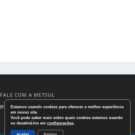
FALE COM A METSUL
|
|
(51) 3533 1983
(51)3785 7752
comercial@metsul.com
Estamos usando cookies para oferecer a melhor experiência
em nosso site.
Você pode saber mais sobre quais cookies estamos usando
ou desativá-los em
configurações
.
Aceitar
Rejeitar