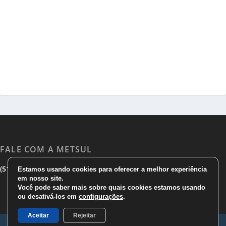
FALE COM A METSUL
|
|
(51) 3533 1983
(51)3785 7752
comercial@metsul.com
Estamos usando cookies para oferecer a melhor experiência
em nosso site.
Você pode saber mais sobre quais cookies estamos usando
ou desativá-los em
configurações
.
Aceitar
Rejeitar