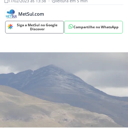
17/02/2023 às 13:38
•
leitura em 5 min
MetSul.com
Siga a MetSul no Google
Compartilhe no WhatsApp
Discover