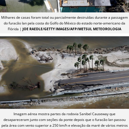
Milhares de casas foram total ou parcialmente destruídas durante a passagem
do furacão Ian pela costa do Golfo do México do estado norte-americano da
Flórida |
JOE RAEDLE/GETTY IMAGES/AFP/METSUL METEOROLOGIA
Imagem aérea mostra partes da rodovia Sanibel Causeway que
desapareceram junto com seções da ponte depois que o furacão Ian passou
pela área com vento superior a 250 km/h e elevação da maré de vários metros