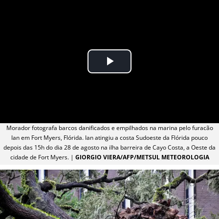
Morador fotografa barcos danificados e empilhados na marina pelo furacão
Ian em Fort Myers, Flórida. Ian atingiu a costa Sudoeste da Flórida pouco
depois das 15h do dia 28 de agosto na ilha barreira de Cayo Costa, a Oeste da
cidade de Fort Myers. |
GIORGIO VIERA/AFP/METSUL METEOROLOGIA