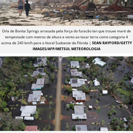
Orla de Bonita Springs arrasada pela força do furacão Ian que trouxe maré de
tempestade com metros de altura e vento ao tocar terra como categoria 4
acima de 240 km/h para o litoral Sudoeste da Flórida |
SEAN RAYFORD/GETTY
IMAGES/AFP/METSUL METEOROLOGIA