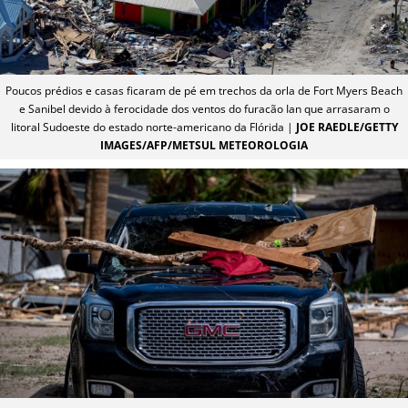
Poucos prédios e casas ficaram de pé em trechos da orla de Fort Myers Beach
e Sanibel devido à ferocidade dos ventos do furacão Ian que arrasaram o
litoral Sudoeste do estado norte-americano da Flórida |
JOE RAEDLE/GETTY
IMAGES/AFP/METSUL METEOROLOGIA