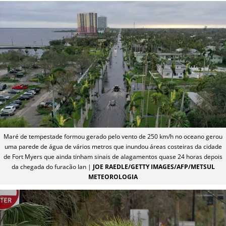
Maré de tempestade formou gerado pelo vento de 250 km/h no oceano gerou
uma parede de água de vários metros que inundou áreas costeiras da cidade
de Fort Myers que ainda tinham sinais de alagamentos quase 24 horas depois
da chegada do furacão Ian |
JOE RAEDLE/GETTY IMAGES/AFP/METSUL
METEOROLOGIA