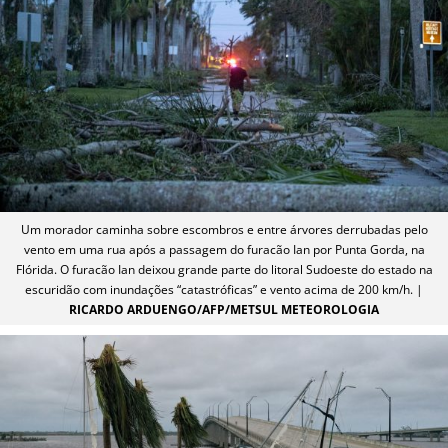
Um morador caminha sobre escombros e entre árvores derrubadas pelo
vento em uma rua após a passagem do furacão Ian por Punta Gorda, na
Flórida. O furacão Ian deixou grande parte do litoral Sudoeste do estado na
escuridão com inundações “catastróficas” e vento acima de 200 km/h. |
RICARDO ARDUENGO/AFP/METSUL METEOROLOGIA