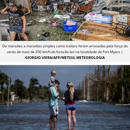
De mansões a moradias simples como trailers foram arrasadas pela força do
vento de mais de 200 km/h do furacão Ian na localidade de Fort Myers |
GIORGIO VIERA/AFP/METSUL METEOROLOGIA