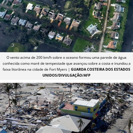
O vento acima de 200 km/h sobre o oceano formou uma parede de água
conhecida como maré de tempestade que avançou sobre a costa e inundou a
faixa litorânea na cidade de Fort Myers |
GUARDA COSTEIRA DOS ESTADOS
UNIDOS/DIVULGAÇÃO/AFP