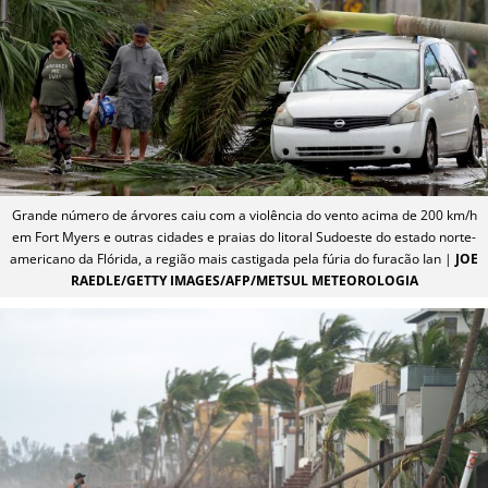
Grande número de árvores caiu com a violência do vento acima de 200 km/h
em Fort Myers e outras cidades e praias do litoral Sudoeste do estado norte-
americano da Flórida, a região mais castigada pela fúria do furacão Ian |
JOE
RAEDLE/GETTY IMAGES/AFP/METSUL METEOROLOGIA