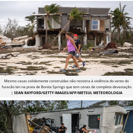
Mesmo casas solidamente construídas não resistira à violência do vento do
furacão Ian na praia de Bonita Springs que tem cenas de completa devastação
|
SEAN RAYFORD/GETTY IMAGES/AFP/METSUL METEOROLOGIA