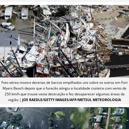
Foto aérea mostra dezenas de barcos empilhados uns sobre os outros em Fort
Myers Beach depois que o furacão atingiu a localidade costeira com vento de
250 km/h que trouxe vasta destruição e fez desaparecer algumas áreas da
região |
JOE RAEDLE/GETTY IMAGES/AFP/METSUL METEOROLOGIA