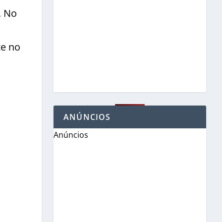
. No
te no
ANÚNCIOS
Anúncios