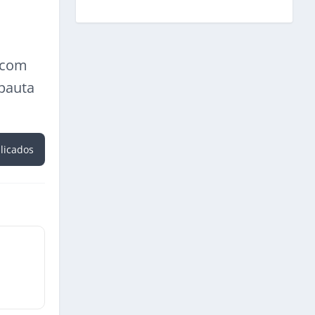
a com
 pauta
blicados