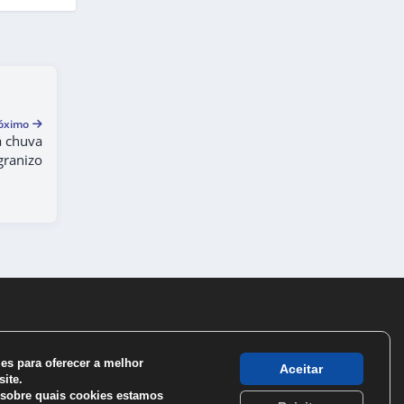
óximo
á chuva
granizo
s para oferecer a melhor
Aceitar
ite.
sobre quais cookies estamos