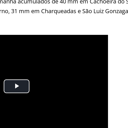
 manhã acumulados de 40 mm em Cachoeira do S
no, 31 mm em Charqueadas e São Luiz Gonzaga