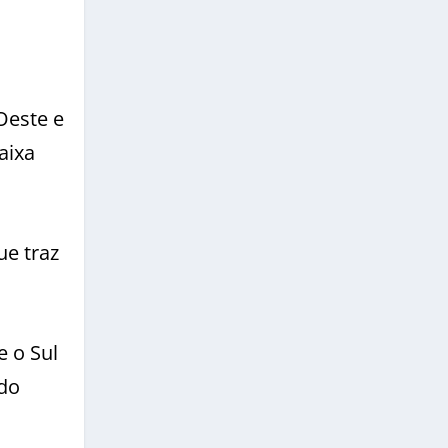
Oeste e
aixa
ue traz
e o Sul
 do