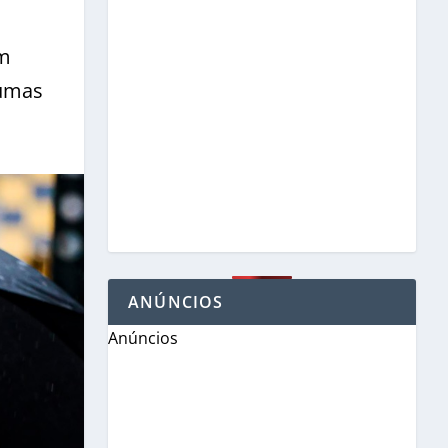
om
gumas
ANÚNCIOS
Anúncios