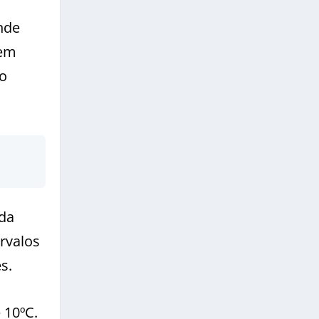
nde
 em
io
nda
rvalos
s.
 10ºC.