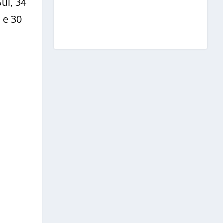
ul, 34
 e 30