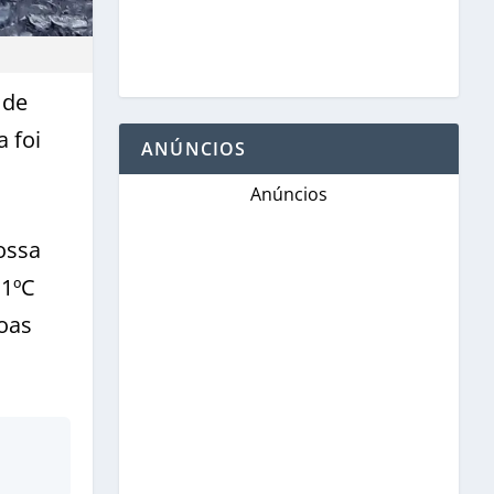
 de
 foi
ANÚNCIOS
Anúncios
ossa
,1ºC
oas