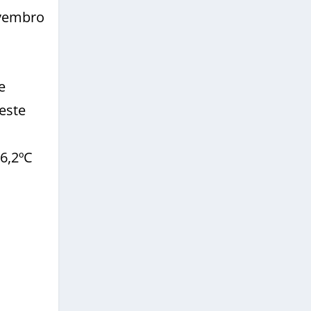
ovembro
e
este
 6,2ºC