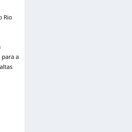
o Rio
m
 para a
altas