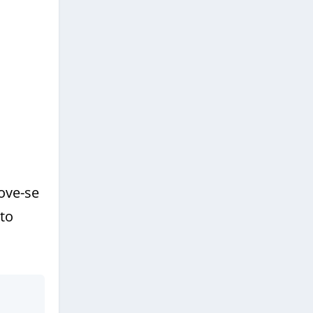
ove-se
lto