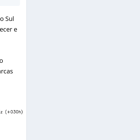
o Sul
ecer e
ao
arcas