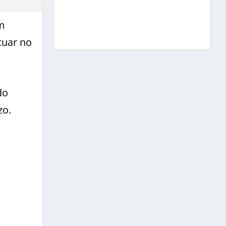
um
tuar no
do
zo.