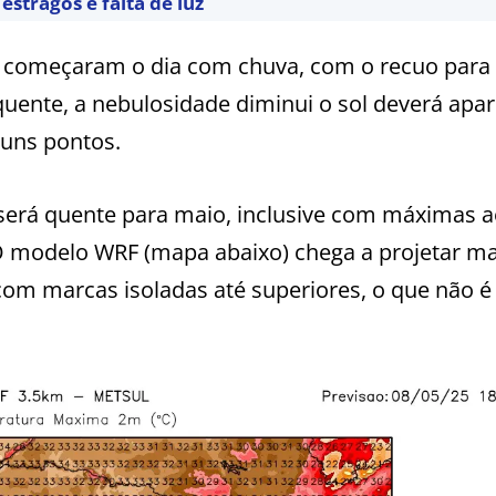
estragos e falta de luz
 começaram o dia com chuva, com o recuo para 
quente, a nebulosidade diminui o sol deverá apar
guns pontos.
e será quente para maio, inclusive com máximas 
 O modelo WRF (mapa abaixo) chega a projetar m
om marcas isoladas até superiores, o que não é