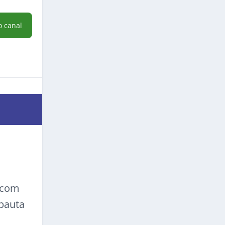
o canal
a com
 pauta