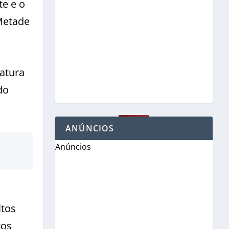
te e o
 Metade
ratura
do
ANÚNCIOS
Anúncios
ltos
tos