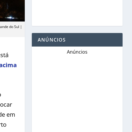
rande do Sul |
ANÚNCIOS
Anúncios
stá
 acima
o
vocar
ade em
rto