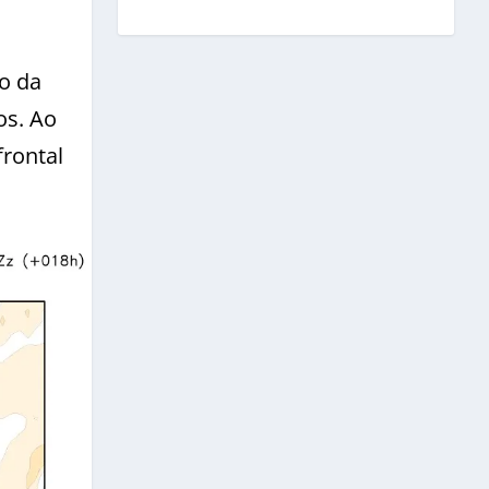
o da
os. Ao
rontal