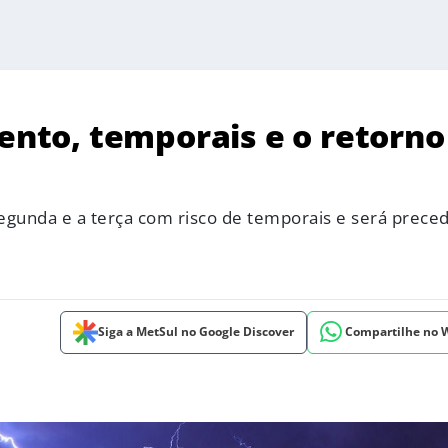
vento, temporais e o retorno
 segunda e a terça com risco de temporais e será prece
Siga a MetSul no Google Discover
Compartilhe no