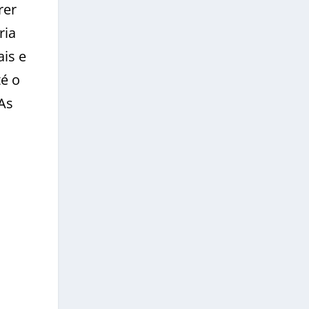
rer
ria
is e
té o
As