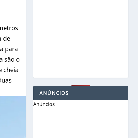
 metros
m de
a para
a são o
e cheia
duas
ANÚNCIOS
Anúncios