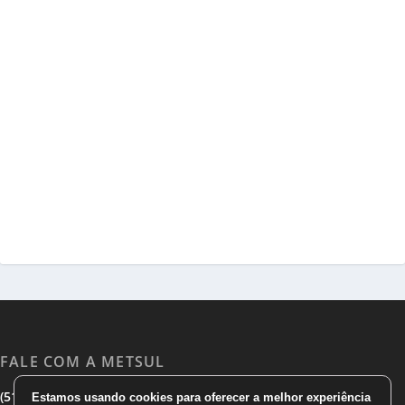
FALE COM A METSUL
|
|
(51) 3533 1983
(51)3785 7752
comercial@metsul.com
Estamos usando cookies para oferecer a melhor experiência