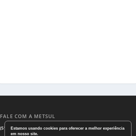
FALE COM A METSUL
|
|
(51) 3533 1983
(51)3785 7752
comercial@metsul.com
Estamos usando cookies para oferecer a melhor experiência
em nosso site.