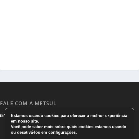
FALE COM A METSUL
|
|
(51) 3533 1983
(51)3785 7752
comercial@metsul.com
Estamos usando cookies para oferecer a melhor experiência
em nosso site.
Você pode saber mais sobre quais cookies estamos usando
ou desativá-los em
configurações
.