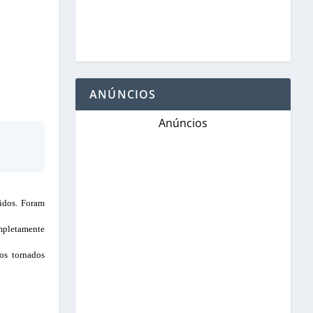
ANÚNCIOS
Anúncios
idos. Foram
mpletamente
os tornados