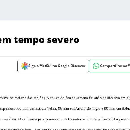
 em tempo severo
Siga a MetSul no Google Discover
Compartilhe no
uva na maioria das regiões. A chuva do fim de semana foi até significativa em a
 Espumoso, 60 mm em Estrela Velha, 86 mm em Arroio do Tigre e 90 mm em Sobr
gumas áreas. O suficiente para provocar uma tragédia na Fronteira Oeste. Um jovem
o, mas morreu no local. Um amigo da vítima também foi atingido, mas sobreviveu 