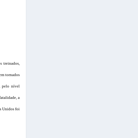
s treinados,
 em tornados
, pelo nível
atalidade, a
s Unidos foi