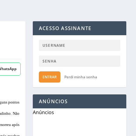
ACESSO ASSINANTE
 WhatsApp
ENTRAR
Perdi minha senha
ANÚNCIOS
lguns pontos
Anúncios
adinho. Não
 morreu após
após receber