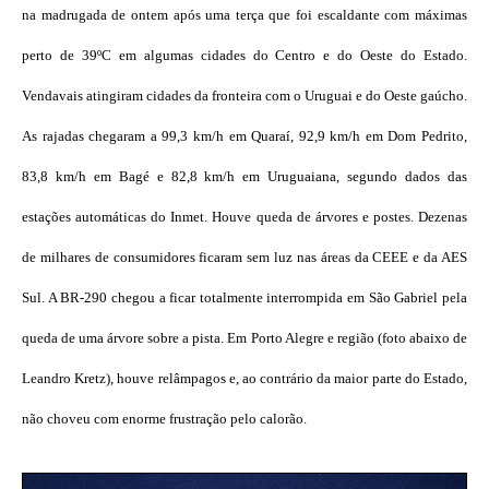
na madrugada de ontem após uma terça que foi escaldante com máximas
perto de 39ºC em algumas cidades do Centro e do Oeste do Estado.
Vendavais atingiram cidades da fronteira com o Uruguai e do Oeste gaúcho.
As rajadas chegaram a 99,3 km/h em Quaraí, 92,9 km/h em Dom Pedrito,
83,8 km/h em Bagé e 82,8 km/h em Uruguaiana, segundo dados das
estações automáticas do Inmet. Houve queda de árvores e postes. Dezenas
de milhares de consumidores ficaram sem luz nas áreas da CEEE e da AES
Sul. A BR-290 chegou a ficar totalmente interrompida em São Gabriel pela
queda de uma árvore sobre a pista. Em Porto Alegre e região (foto abaixo de
Leandro Kretz), houve relâmpagos e, ao contrário da maior parte do Estado,
não choveu com enorme frustração pelo calorão.