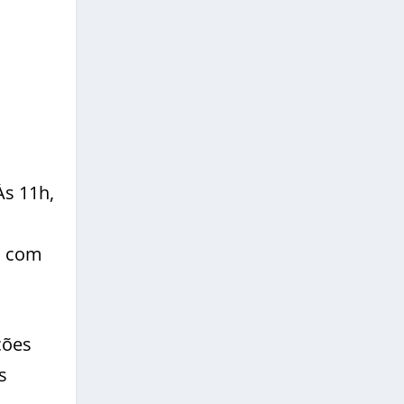
Às 11h,
m com
ções
s