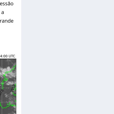
ressão
 a
Grande