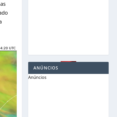
sas
tado
a
ANÚNCIOS
Anúncios