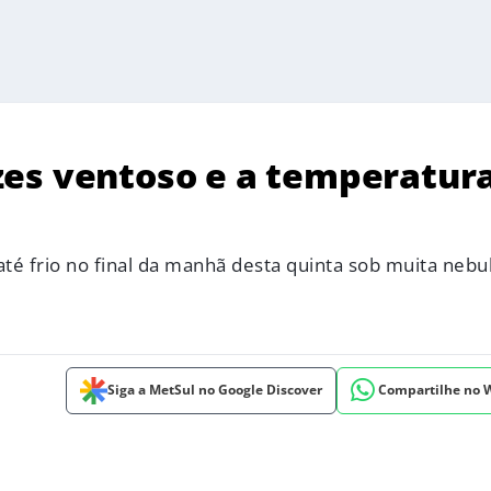
zes ventoso e a temperatur
até frio no final da manhã desta quinta sob muita nebu
Siga a MetSul no Google Discover
Compartilhe no