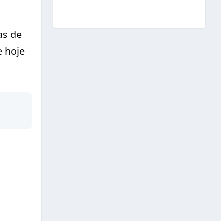
as de
e hoje