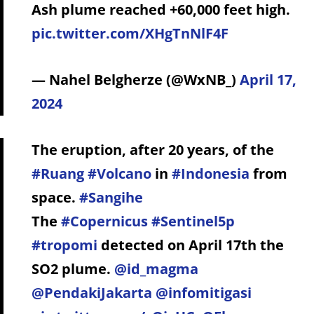
Ash plume reached +60,000 feet high.
pic.twitter.com/XHgTnNlF4F
— Nahel Belgherze (@WxNB_)
April 17,
2024
The eruption, after 20 years, of the
#Ruang
#Volcano
in
#Indonesia
from
space.
#Sangihe
The
#Copernicus
#Sentinel5p
#tropomi
detected on April 17th the
SO2 plume.
@id_magma
@PendakiJakarta
@infomitigasi