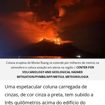
Coluna eruptiva do Monte Ruang se estende por milhares de metros na
atmosfera e coloca aviação em alerta na região |
CENTER FOR
VOLCANOLOGY AND GEOLOGICAL HAZARD
MITIGATION/PVMBG/AFP/METSUL METEOROLOGIA
Uma espetacular coluna carregada de
cinzas, de cor cinza a preta, tem subido a
três quilômetros acima do edifício do