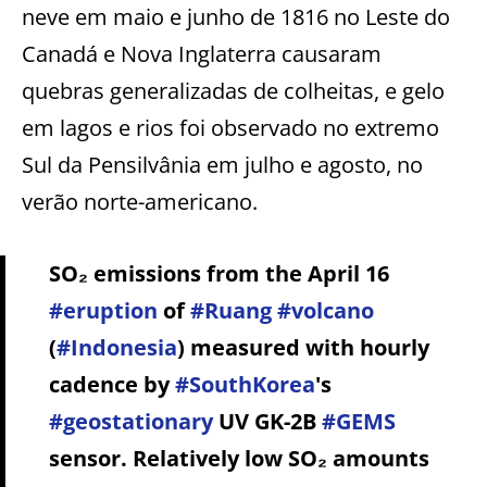
neve em maio e junho de 1816 no Leste do
Canadá e Nova Inglaterra causaram
quebras generalizadas de colheitas, e gelo
em lagos e rios foi observado no extremo
Sul da Pensilvânia em julho e agosto, no
verão norte-americano.
SO₂ emissions from the April 16
#eruption
of
#Ruang
#volcano
(
#Indonesia
) measured with hourly
cadence by
#SouthKorea
's
#geostationary
UV GK-2B
#GEMS
sensor. Relatively low SO₂ amounts