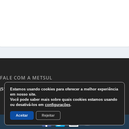
FALE COM A METSUL
|
|
(51) 3533 1983
(51)3785 7752
comercial@metsul.com
Estamos usando cookies para oferecer a melhor experiência
em nosso site.
Você pode saber mais sobre quais cookies estamos usando
ou desativá-los em
configurações
.
Aceitar
Rejeitar