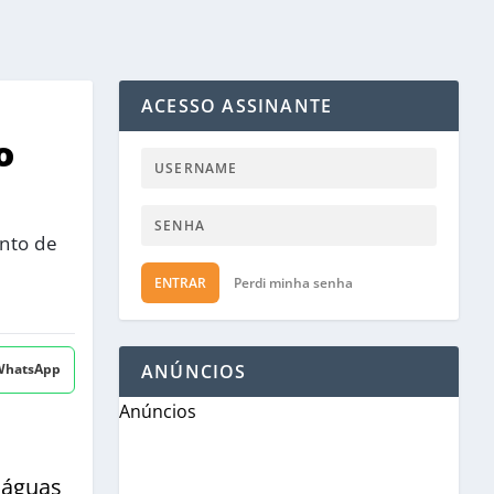
ACESSO ASSINANTE
o
ento de
ENTRAR
Perdi minha senha
 WhatsApp
ANÚNCIOS
Anúncios
 águas