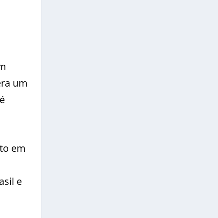
em
era um
é
nto em
sil e