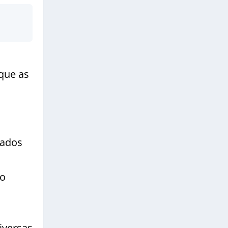
 que as
dados
po
iversas