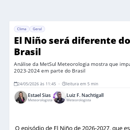
Clima
Geral
El Niño será diferente d
Brasil
Análise da MetSul Meteorologia mostra que impa
2023-2024 em parte do Brasil
24/05/2026 às 11:45
•
leitura em 5 min
Estael Sias
Luiz F. Nachtigall
Meteorologista
Meteorologista
O episódio de El Niño de 2026-2027, que