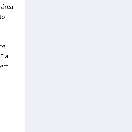
 área
to
ce
É a
á em