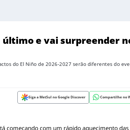
o último e vai surpreender n
ctos do El Niño de 2026-2027 serão diferentes do ev
Siga a MetSul no Google Discover
Compartilhe no
 está começando com um rápido aquecimento das