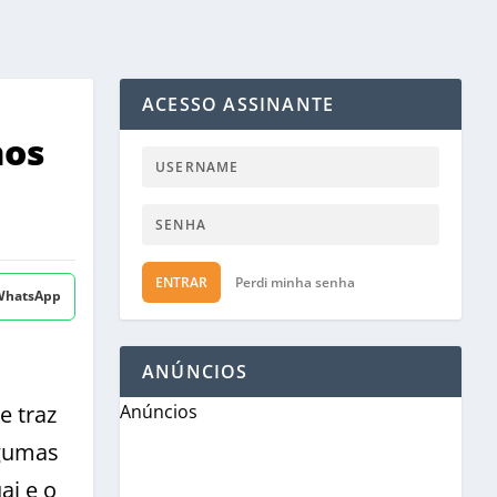
ACESSO ASSINANTE
nos
ENTRAR
Perdi minha senha
 WhatsApp
ANÚNCIOS
e traz
Anúncios
lgumas
ai e o