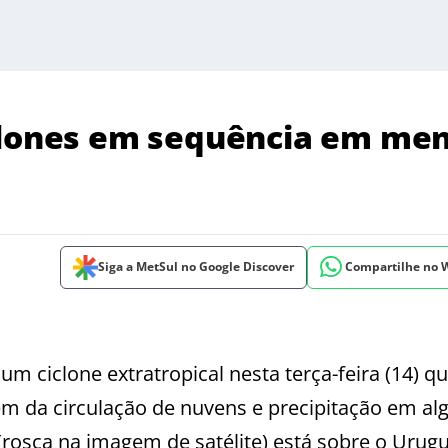
iclones em sequência em me
Siga a MetSul no Google Discover
Compartilhe no
um ciclone extratropical nesta terça-feira (14) qu
além da circulação de nuvens e precipitação em a
(rosca na imagem de satélite) está sobre o Urugu