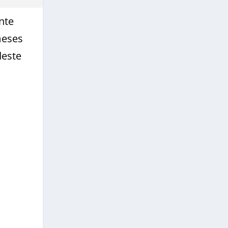
nte
meses
deste