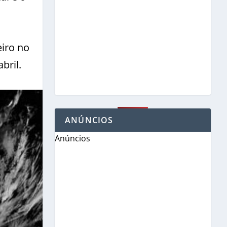
eiro no
bril.
ANÚNCIOS
Anúncios