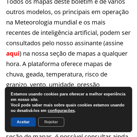
Todos os mapas deste boletim e de vários
outros modelos, os principais em operação
na Meteorologia mundial e os mais
recentes de inteligência artificial, podem ser
consultados pelo nosso assinante (assine
aqui
) na nossa seção de mapas a qualquer
hora. A plataforma oferece mapas de
chuva, geada, temperatura, risco de
granizo, vento, umidade, pressão
atmosférica, neve, umidade no solo e risco
Estamos usando cookies para oferecer a melhor experiência
em nosso site.
de incêndio e raios, dentre outras variáveis,
Você pode saber mais sobre quais cookies estamos usando
ou desativá-los em
configurações
.
com atualizações duas a quatro vezes ao
Aceitar
Rejeitar
dia, de acordo com cada simulação. Na
seção de mapas, é possível consultar ainda