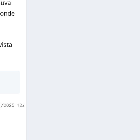
huva
 onde
ista