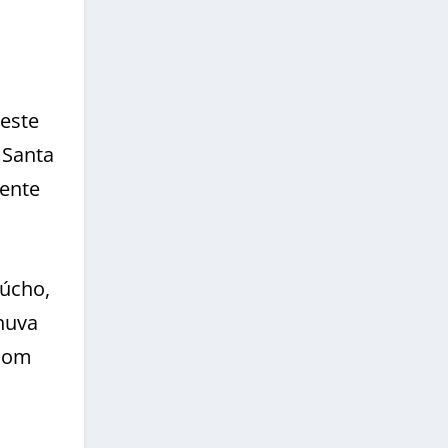
deste
 Santa
rente
aúcho,
huva
 com