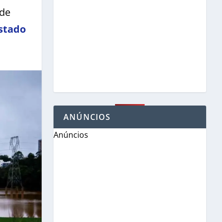
nde
stado
ANÚNCIOS
Anúncios