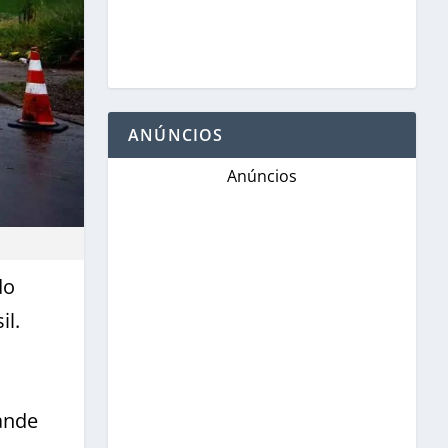
ANÚNCIOS
Anúncios
do
il.
ande