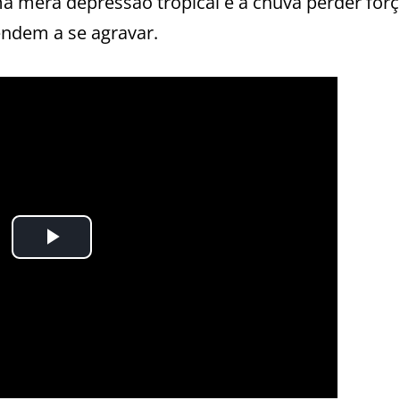
a mera depressão tropical e a chuva perder forç
endem a se agravar.