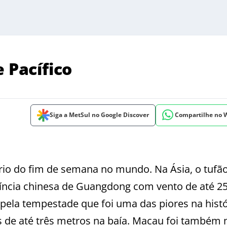
 Pacífico
Siga a MetSul no Google Discover
Compartilhe no
ário do fim de semana no mundo. Na Ásia, o tufã
íncia chinesa de Guangdong com vento de até 2
pela tempestade que foi uma das piores na histó
 de até três metros na baía. Macau foi também 