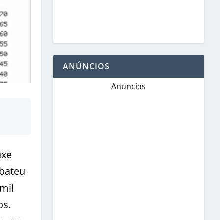
ANÚNCIOS
Anúncios
uxe
 bateu
mil
os.