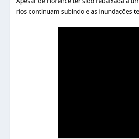
Apesar de Florence ter sido rebaixada a um
rios continuam subindo e as inundações t