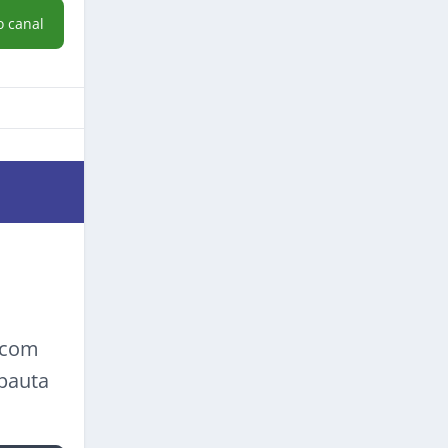
o canal
a com
 pauta