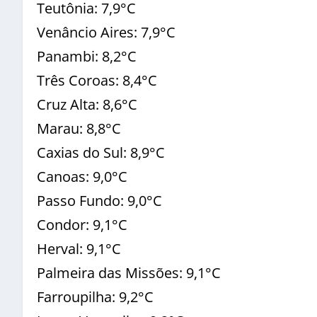
Teutônia: 7,9°C
Venâncio Aires: 7,9°C
Panambi: 8,2°C
Três Coroas: 8,4°C
Cruz Alta: 8,6°C
Marau: 8,8°C
Caxias do Sul: 8,9°C
Canoas: 9,0°C
Passo Fundo: 9,0°C
Condor: 9,1°C
Herval: 9,1°C
Palmeira das Missões: 9,1°C
Farroupilha: 9,2°C