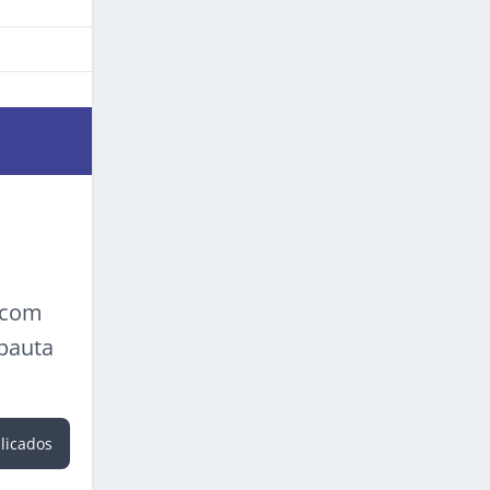
a com
 pauta
blicados