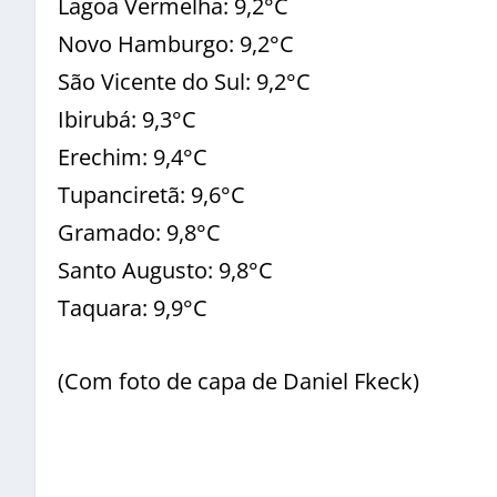
Lagoa Vermelha: 9,2°C
Novo Hamburgo: 9,2°C
São Vicente do Sul: 9,2°C
Ibirubá: 9,3°C
Erechim: 9,4°C
Tupanciretã: 9,6°C
Gramado: 9,8°C
Santo Augusto: 9,8°C
Taquara: 9,9°C
(Com foto de capa de Daniel Fkeck)