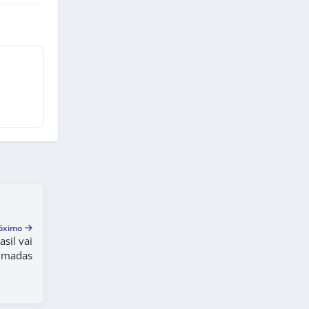
óximo
sil vai
eimadas