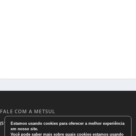
FALE COM A METSUL
|
|
(51) 3533 1983
(51)3785 7752
comercial@metsul.com
Estamos usando cookies para oferecer a melhor experiência
em nosso site.
Você pode saber mais sobre quais cookies estamos usando