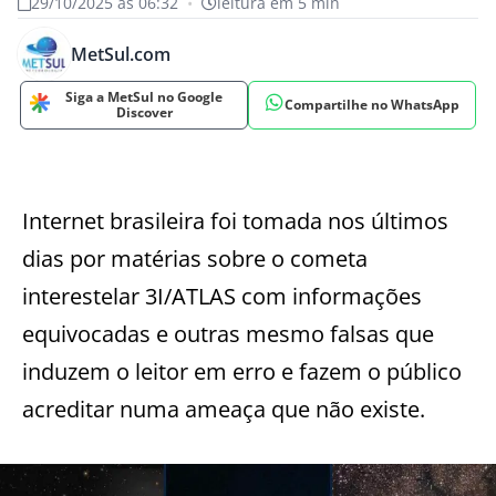
29/10/2025 às 06:32
•
leitura em 5 min
MetSul.com
Siga a MetSul no Google
Compartilhe no WhatsApp
Discover
Internet brasileira foi tomada nos últimos
dias por matérias sobre o cometa
interestelar 3I/ATLAS com informações
equivocadas e outras mesmo falsas que
induzem o leitor em erro e fazem o público
acreditar numa ameaça que não existe.