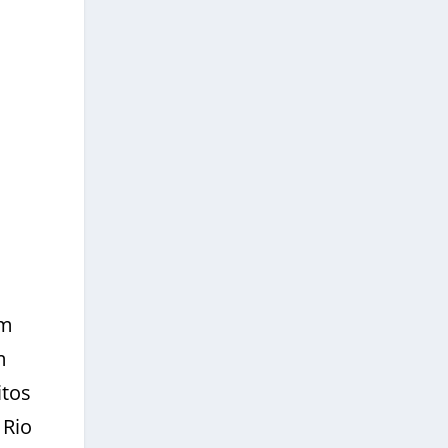
om
m
itos
 Rio