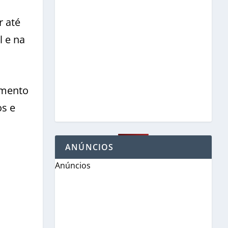
r até
 e na
imento
os e
ANÚNCIOS
Anúncios