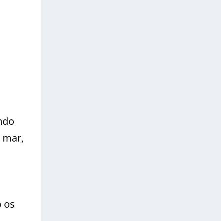
indo
o mar,
o os