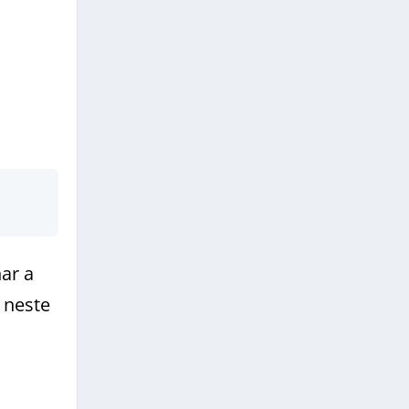
ar a
 neste