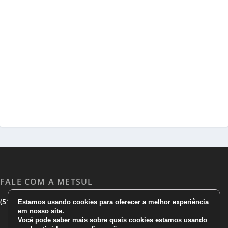
FALE COM A METSUL
|
|
(51) 3533 1983
(51)3785 7752
comercial@metsul.com
Estamos usando cookies para oferecer a melhor experiência
em nosso site.
Você pode saber mais sobre quais cookies estamos usando