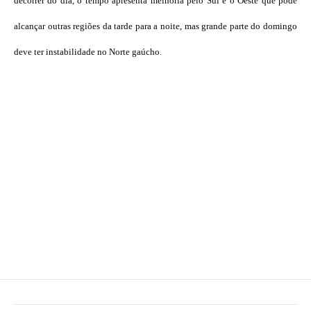
decorrer do dia, o tempo apresenta melhoria pelo Sul e o Oeste que pode
alcançar outras regiões da tarde para a noite, mas grande parte do domingo
deve ter instabilidade no Norte gaúcho.