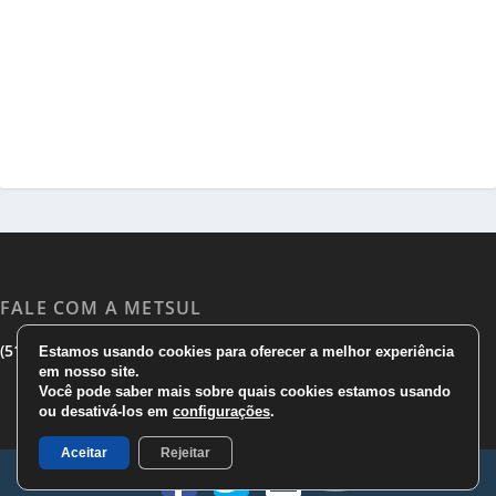
FALE COM A METSUL
|
|
(51) 3533 1983
(51)3785 7752
comercial@metsul.com
Estamos usando cookies para oferecer a melhor experiência
em nosso site.
Você pode saber mais sobre quais cookies estamos usando
ou desativá-los em
configurações
.
Aceitar
Rejeitar