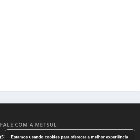
FALE COM A METSUL
|
|
(51) 3533 1983
(51)3785 7752
comercial@metsul.com
Estamos usando cookies para oferecer a melhor experiência