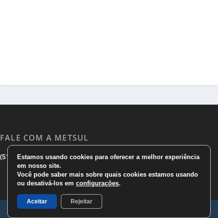
FALE COM A METSUL
|
|
(51) 3533 1983
(51)3785 7752
comercial@metsul.com
Estamos usando cookies para oferecer a melhor experiência
em nosso site.
Você pode saber mais sobre quais cookies estamos usando
ou desativá-los em
configurações
.
Aceitar
Rejeitar