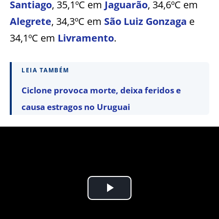
Santiago
, 35,1ºC em
Jaguarão
, 34,6ºC em
Alegrete
, 34,3ºC em
São Luiz Gonzaga
e
34,1ºC em
Livramento
.
LEIA TAMBÉM
Ciclone provoca morte, deixa feridos e
causa estragos no Uruguai