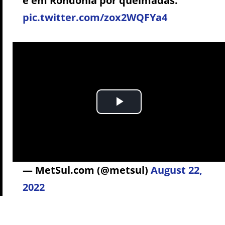
e em Rondônia por queimadas.
pic.twitter.com/zox2WQFYa4
— MetSul.com (@metsul)
August 22,
2022