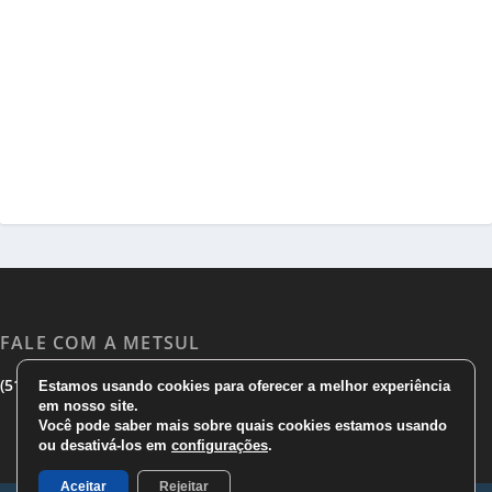
FALE COM A METSUL
|
|
(51) 3533 1983
(51)3785 7752
comercial@metsul.com
Estamos usando cookies para oferecer a melhor experiência
em nosso site.
Você pode saber mais sobre quais cookies estamos usando
ou desativá-los em
configurações
.
Aceitar
Rejeitar