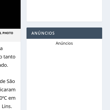
ANÚNCIOS
IL PHOTO
Anúncios
 a
o tanto
ado.
 de São
dicaram
,0ºC em
 Lins.