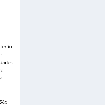
 terão
e
idades
ro,
as
 São