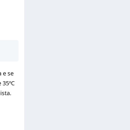
 e se
e 35ºC
ista.