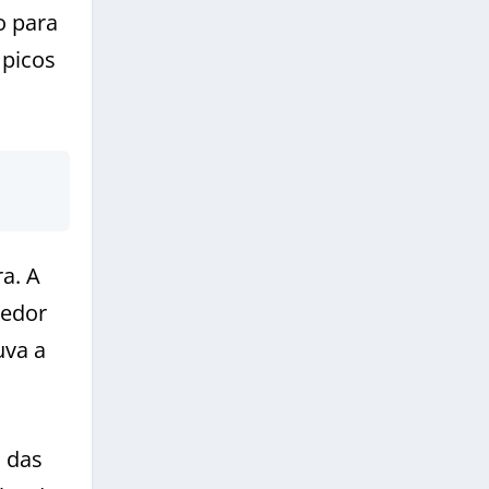
o para
 picos
ra. A
redor
uva a
o das