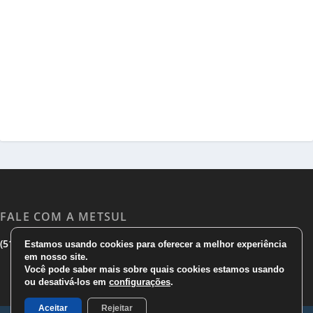
FALE COM A METSUL
|
|
(51) 3533 1983
(51)3785 7752
comercial@metsul.com
Estamos usando cookies para oferecer a melhor experiência
em nosso site.
Você pode saber mais sobre quais cookies estamos usando
ou desativá-los em
configurações
.
Aceitar
Rejeitar