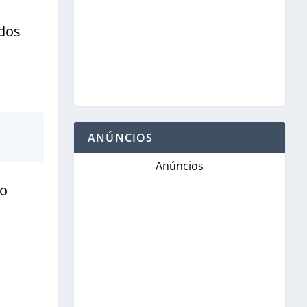
ados
ANÚNCIOS
Anúncios
co