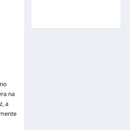
ano
era na
z, a
vamente